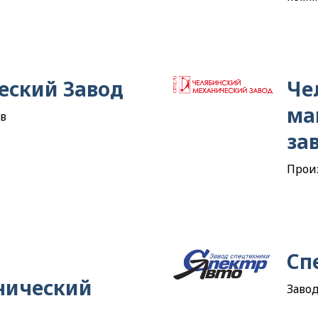
еский Завод
Че
ма
в
за
Прои
Сп
нический
Заво