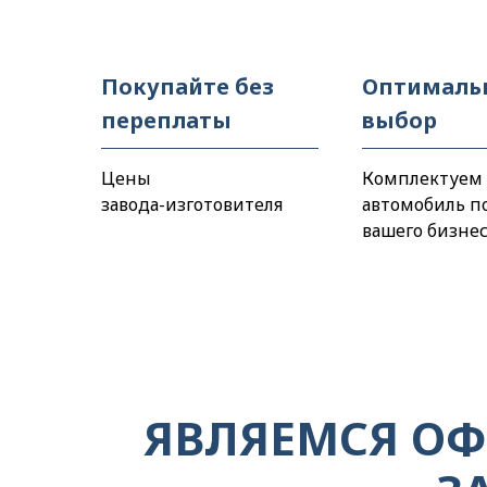
Покупайте без
Оптималь
переплаты
выбор
Цены
Комплектуем
завода-изготовителя
автомобиль п
вашего бизне
Существуют различные модифи
различными характеристиками
Мы индивидуально подходим к
ЯВЛЯЕМСЯ О
дорабатываем автомобиль под 