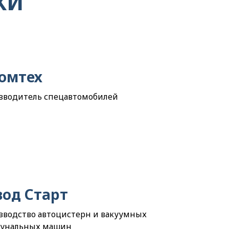
КИ
омтех
зводитель спецавтомобилей
вод Старт
зводство автоцистерн и вакуумных
унальных машин