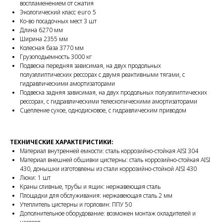
воспламенением от сжатия
Экологический класс euro 5
Ко-во посадочных мест 3 шт
Длина 6270 мм
Ширина 2355 мм
Колесная база 3770 мм
Грузоподьемность 3000 кг
Подвеска передняя зависимая, на двух продольных
полуэллиптических рессорах с двумя реактивными тягами, с
гидравлическими амортизаторами
Подвеска задняя зависимая, на двух продольных полуэллиптических
рессорах, с гидравлическими телескопическими амортизаторами
Сцепление сухое, однодисковое, с гидравлическим приводом
ТЕХНИЧЕСКИЕ ХАРАКТЕРИСТИКИ:
Материал внутренней емкости: сталь коррозийно-стойкая AISI 304
Материал внешней обшивки цистерны: сталь коррозийно-стойкая AISI
430, донышки изготовлены из стали коррозийно-стойкой AISI 430
Люки: 1 шт
Краны сливные, трубы и ящик: нержавеющая сталь
Площадки для обслуживания: нержавеющая сталь 2 мм
Утеплитель цистерны и горловин: ППУ 50
Дополнительное оборудование: возможен монтаж охладителей и