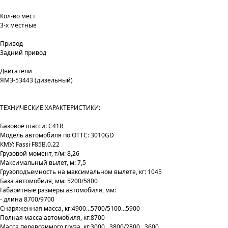
Кол-во мест
3-х местные
Привод
Задний привод
Двигатели
ЯМЗ-53443 (дизельный)
ТЕХНИЧЕСКИЕ ХАРАКТЕРИСТИКИ:
Базовое шасси: С41R
Модель автомобиля по ОТТС: 3010GD
КМУ: Fassi F85B.0.22
Грузовой момент, т/м: 8,26
Максимальный вылет, м: 7,5
Грузоподъемность на максимальном вылете, кг: 1045
База автомобиля, мм: 5200/5800
Габаритные размеры автомобиля, мм:
- длина 8700/9700
Снаряженная масса, кг:4900…5700/5100…5900
Полная масса автомобиля, кг:8700
Масса перевозимого груза, кг:3000…3800/2800…3600