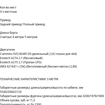
Кол-во мест
3-х местные
Привод
Задний привод/ Полный привод
Длина борта
3 метра/ 4 метра/ 5 метров
Двигатели
Cummins ISF2.8S4R129 (дизельный|2,8|только для 4х4)
Evotech A274 2.7 (бензиновый)
Evotech А275 2.7 (Пропан LPG)
УМЗ-421647 с CNG (битопливный|бензин+метан|2,89)
ТЕХНИЧЕСКИЕ ХАРАКТЕРИСТИКИ: 3 МЕТРА
Габаритные размеры: длина/ширина/высота по кабине, мм
5540/2066/2120
Габаритные размеры фургона (длина/ширина/высота), мм 3200/1978/1800
Объем кузова, куб. м 11,3
Грузоподъемность, кг До 1500