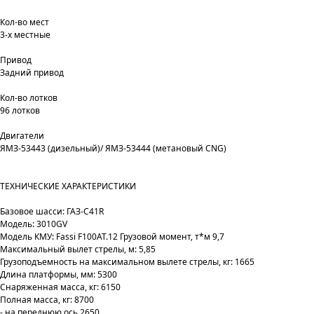
Кол-во мест
3-х местные
Привод
Задний привод
Кол-во лотков
96 лотков
Двигатели
ЯМЗ-53443 (дизельный)/ ЯМЗ-53444 (метановый CNG)
ТЕХНИЧЕСКИЕ ХАРАКТЕРИСТИКИ
Базовое шасси: ГАЗ-С41R
Модель: 3010GV
Модель КМУ: Fassi F100AT.12 Грузовой момент, т*м 9,7
Максимальный вылет стрелы, м: 5,85
Грузоподъемность на максимальном вылете стрелы, кг: 1665
Длина платформы, мм: 5300
Снаряженная масса, кг: 6150
Полная масса, кг: 8700
- на переднюю ось 2650