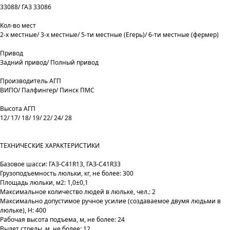
33088/ ГАЗ 33086
Кол-во мест
2-х местные/ 3-х местные/ 5-ти местные (Егерь)/ 6-ти местные (фермер)
Привод
Задний привод/ Полный привод
Производитель АГП
ВИПО/ Палфингер/ Пинск ПМС
Высота АГП
12/ 17/ 18/ 19/ 22/ 24/ 28
ТЕХНИЧЕСКИЕ ХАРАКТЕРИСТИКИ
Базовое шасси: ГАЗ-C41R13, ГАЗ-C41R33
Грузоподъемность люльки, кг, не более: 300
Площадь люльки, м2: 1,0±0,1
Максимальное количество людей в люльке, чел.: 2
Максимально допустимое ручное усилие (создаваемое двумя людьми в
люльке), Н: 400
Рабочая высота подъема, м, не более: 24
Вылет стрелы, м, не более: 12