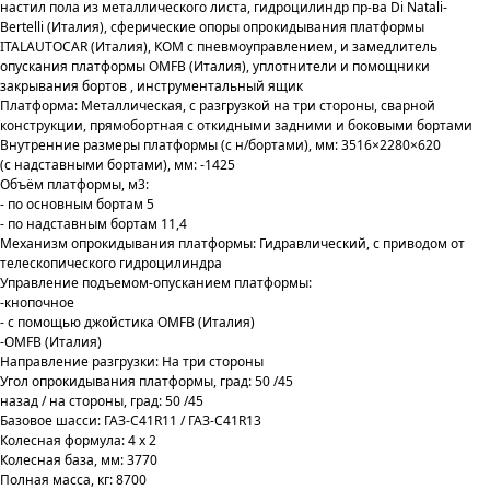
настил пола из металлического листа, гидроцилиндр пр-ва Di Natali-
Bertelli (Италия), сферические опоры опрокидывания платформы
ITALAUTOCAR (Италия), КОМ с пневмоуправлением, и замедлитель
опускания платформы OMFB (Италия), уплотнители и помощники
закрывания бортов , инструментальный ящик
Платформа: Металлическая, с разгрузкой на три стороны, сварной
конструкции, прямобортная с откидными задними и боковыми бортами
Внутренние размеры платформы (с н/бортами), мм: 3516×2280×620
(с надставными бортами), мм: -1425
Объём платформы, м3:
- по основным бортам 5
- по надставным бортам 11,4
Механизм опрокидывания платформы: Гидравлический, с приводом от
телескопического гидроцилиндра
Управление подъемом-опусканием платформы:
-кнопочное
- с помощью джойстика OMFB (Италия)
-OMFB (Италия)
Направление разгрузки: На три стороны
Угол опрокидывания платформы, град: 50 /45
назад / на стороны, град: 50 /45
Базовое шасси: ГАЗ-C41R11 / ГАЗ-C41R13
Колесная формула: 4 х 2
Колесная база, мм: 3770
Полная масса, кг: 8700