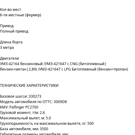
Кол-во мест
6-ти местные (фермер)
Привод
Полный привод
Длина борта
3 метра
Двигатели
УМЗ-42164 бензиновый /УМЗ-421647 с CNG (битопливный|
бензин+метан|2,89) /УМЗ-421647 с LPG Битопливный (бензин+пропан)
ТЕХНИЧЕСКИЕ ХАРАКТЕРИСТИКИ
Базовое шасси: 330273
Модель автомобиля по ОТТС: 3009D8
КМУ: Palfinger PC2700
Грузовой момент, т/м: 2.6
Максимальный вылет, м: 5.0
Грузоподъемность на максимальном вылете, кг: 500
База автомобиля, мм: 3500
Габаритные размеры автомобиля, мм: